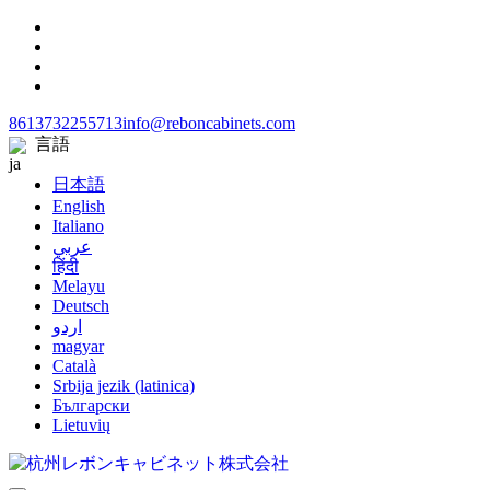
8613732255713
info@reboncabinets.com
言語
日本語
English
Italiano
عربي
हिंदी
Melayu
Deutsch
اردو
magyar
Català
Srbija jezik (latinica)
Български
Lietuvių