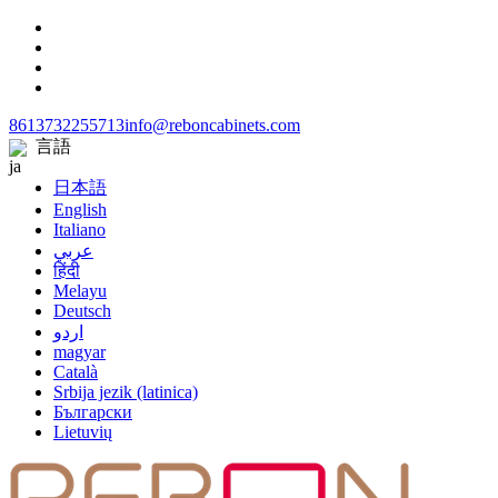
8613732255713
info@reboncabinets.com
言語
日本語
English
Italiano
عربي
हिंदी
Melayu
Deutsch
اردو
magyar
Català
Srbija jezik (latinica)
Български
Lietuvių